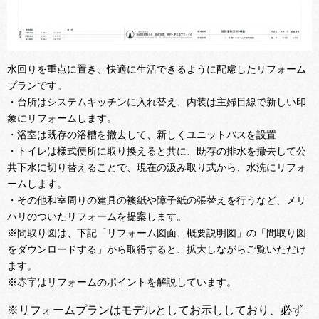
水回りを重点に置き、快適に生活できるように配慮したリフォーム
プランです。
・台所はシステムキッチンに入れ替え、内装は主婦目線で新しい印
象にリフォームします。
・浴室は既存の浴槽を撤去して、新しくユニットバスを設置
・トイレは様式便所に取り換えると共に、既存の排水を撤去して公
共下水に切り替えることで、現在の汲み取り式から、水洗にリフォ
ームします。
・その他和室周りの建具の襖紙や障子紙の張替えを行うなど、メリ
ハリのついたリフォームを提案します。
※間取り図は、下記「リフォーム図面、概要説明図」の「間取り図
をダウンロードする」から取得すると、拡大しながらご覧いただけ
ます。
※赤字はリフォームのポイントを解説しています。
※リフォームプランはモデルとしてお示ししており、必ず