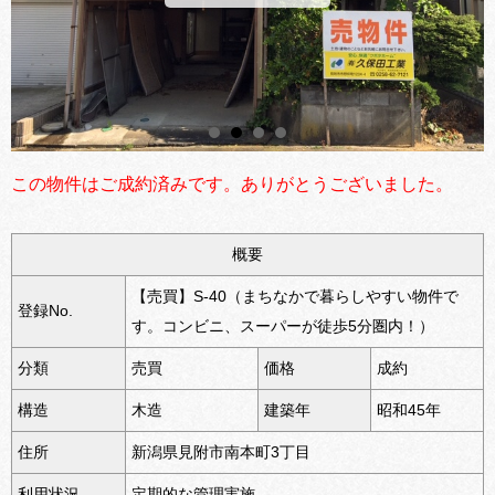
この物件はご成約済みです。ありがとうございました。
概要
【売買】S-40（まちなかで暮らしやすい物件で
登録No.
す。コンビニ、スーパーが徒歩5分圏内！）
分類
売買
価格
成約
構造
木造
建築年
昭和45年
住所
新潟県見附市南本町3丁目
利用状況
定期的な管理実施