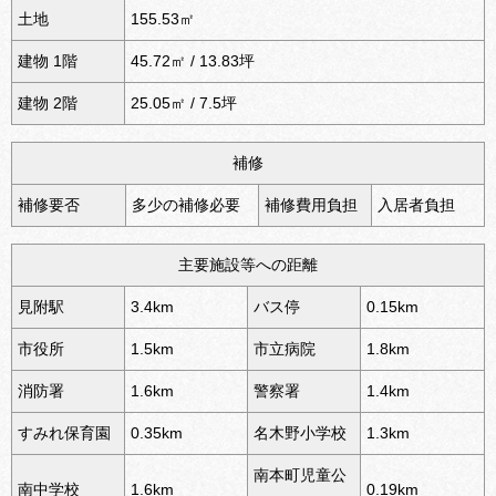
土地
155.53㎡
建物 1階
45.72㎡ / 13.83坪
建物 2階
25.05㎡ / 7.5坪
補修
補修要否
多少の補修必要
補修費用負担
入居者負担
主要施設等への距離
見附駅
3.4km
バス停
0.15km
市役所
1.5km
市立病院
1.8km
消防署
1.6km
警察署
1.4km
すみれ保育園
0.35km
名木野小学校
1.3km
南本町児童公
南中学校
1.6km
0.19km