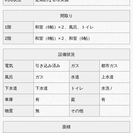
間取り
1階
和室（6帖）×２、風呂、トイレ
2階
和室（8帖）×２、和室（6帖）
設備状況
電気
引き込み済み
ガス
都市ガス
風呂
ガス
水道
上水道
下水道
下水道
トイレ
水洗 /
車庫
有
庭
有
物置
無
その他
面積