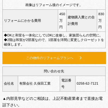
画像はリフォーム後のイメージです。
450
830
建物購入費との合
リフォームにかかる費用
万
万
計費用
円
円
◆DKと和室を一体化にしてLDKに改修し、家族団らんの空間に。
◆2階は和室が2部屋なので、1部屋を洋間に変更しクローゼットを
確保します。
この物件のリフォームプランへ
問い合わせ先
電話番
会社名
有限会社 久保田工業
0258‐62‐7121
号
▲内部見学などのご相談は、上記不動産業者まで直接お電
話下さい。